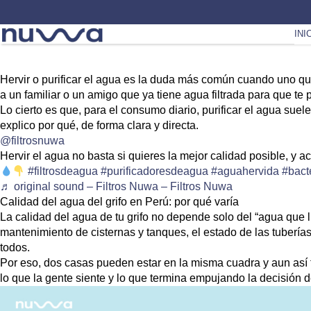
INI
Hervir o purificar el agua
es la duda más común cuando uno quie
a un familiar o un amigo que ya tiene agua filtrada para que te 
Lo cierto es que, para el consumo diario,
purificar el agua suel
explico por qué, de forma clara y directa.
@filtrosnuwa
Hervir el agua no basta si quieres la mejor calidad posible, y 
#filtrosdeagua
#purificadoresdeagua
#aguahervida
#bact
♬ original sound – Filtros Nuwa – Filtros Nuwa
Calidad del agua del grifo en Perú: por qué varía
La calidad del agua de tu grifo no depende solo del “agua que l
mantenimiento de cisternas y tanques, el estado de las tubería
todos.
Por eso, dos casas pueden estar en la misma cuadra y aun así te
lo que la gente siente y lo que termina empujando la decisión d