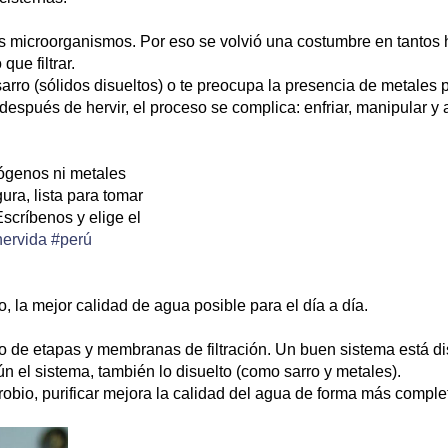
os microorganismos
. Por eso se volvió una costumbre en tantos
que filtrar
.
sarro (sólidos disueltos) o te preocupa la presencia de metales
spués de hervir, el proceso se complica: enfriar, manipular y
tógenos ni metales
ra, lista para tomar
scríbenos y elige el
ervida
#perú
o, la mejor calidad de agua posible para el día a día.
no de
etapas y membranas de filtración
. Un buen sistema está d
ún el sistema, también lo disuelto (como sarro y metales).
robio,
purificar mejora la calidad del agua de forma más comple