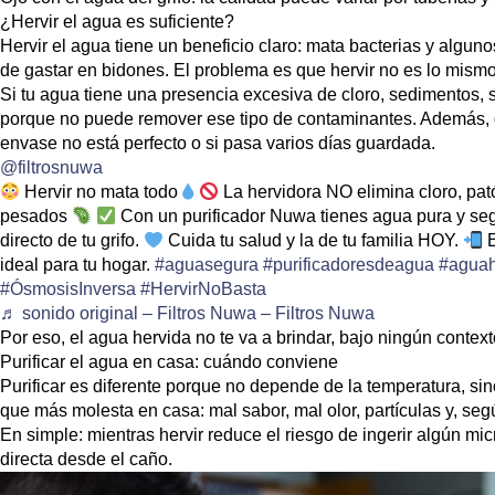
¿Hervir el agua es suficiente?
Hervir el agua tiene un beneficio claro:
mata bacterias y algun
de gastar en bidones. El problema es que
hervir no es lo mismo 
Si tu agua tiene una presencia excesiva de cloro, sedimentos, 
porque no puede remover ese tipo de contaminantes. Además, de
envase no está perfecto o si pasa varios días guardada.
@filtrosnuwa
Hervir no mata todo
La hervidora NO elimina cloro, pa
pesados
Con un purificador Nuwa tienes agua pura y segu
directo de tu grifo.
Cuida tu salud y la de tu familia HOY.
E
ideal para tu hogar.
#aguasegura
#purificadoresdeagua
#aguah
#ÓsmosisInversa
#HervirNoBasta
♬ sonido original – Filtros Nuwa – Filtros Nuwa
Por eso, el agua hervida no te va a brindar, bajo ningún context
Purificar el agua en casa: cuándo conviene
Purificar es diferente porque no depende de la temperatura, si
que más molesta en casa: mal sabor, mal olor, partículas y, seg
En simple: mientras hervir reduce el riesgo de ingerir algún mic
directa desde el caño.