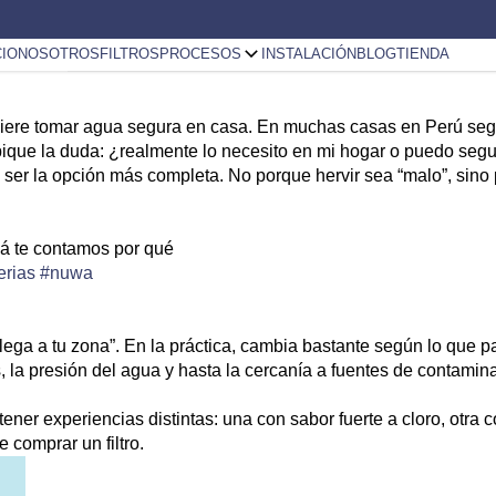
CIO
NOSOTROS
FILTROS
PROCESOS
INSTALACIÓN
BLOG
TIENDA
re tomar agua segura en casa. En muchas casas en Perú segui
pique la duda:
¿realmente lo necesito en mi hogar o puedo segu
e ser la opción más completa
. No porque hervir sea “malo”, sino
acá te contamos por qué
erias
#nuwa
lega a tu zona”. En la práctica, cambia bastante según lo que pa
s, la presión del agua y hasta la cercanía a fuentes de contami
ner experiencias distintas: una con sabor fuerte a cloro, otra 
e comprar un filtro.