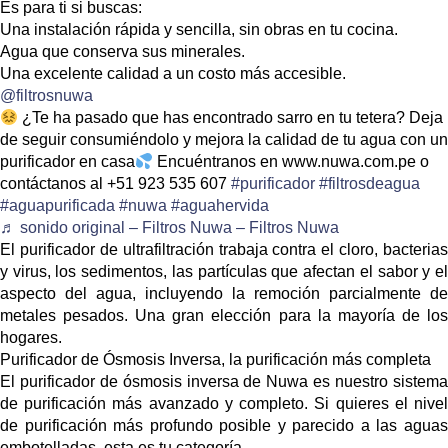
Es para ti si buscas:
Una instalación rápida y sencilla, sin obras en tu cocina.
Agua que conserva sus minerales.
Una excelente calidad a un costo más accesible.
@filtrosnuwa
¿Te ha pasado que has encontrado sarro en tu tetera? Deja
de seguir consumiéndolo y mejora la calidad de tu agua con un
purificador en casa
Encuéntranos en www.nuwa.com.pe o
contáctanos al +51 923 535 607
#purificador
#filtrosdeagua
#aguapurificada
#nuwa
#aguahervida
♬ sonido original – Filtros Nuwa – Filtros Nuwa
El purificador de ultrafiltración trabaja contra el cloro, bacterias
y virus, los sedimentos, las partículas que afectan el sabor y el
aspecto del agua, incluyendo la remoción parcialmente de
metales pesados. Una gran elección para la mayoría de los
hogares.
Purificador de Ósmosis Inversa, la purificación más completa
El purificador de ósmosis inversa de Nuwa es nuestro sistema
de purificación más avanzado y completo. Si quieres el nivel
de purificación más profundo posible y parecido a las aguas
embotelladas, esta es tu categoría.