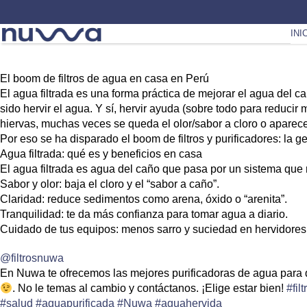
INI
El boom de filtros de agua en casa en Perú
El agua filtrada es una forma práctica de mejorar el agua del c
sido hervir el agua. Y sí, hervir ayuda (sobre todo para reduci
hiervas, muchas veces se queda el olor/sabor a cloro o aparec
Por eso se ha disparado el boom de filtros y purificadores: la g
Agua filtrada: qué es y beneficios en casa
El agua filtrada es agua del caño que pasa por un sistema que
Sabor y olor
: baja el cloro y el “sabor a caño”.
Claridad
: reduce sedimentos como arena, óxido o “arenita”.
Tranquilidad
: te da más confianza para tomar agua a diario.
Cuidado de tus equipos
: menos sarro y suciedad en hervidores, c
@filtrosnuwa
En Nuwa te ofrecemos las mejores purificadoras de agua para 
. No le temas al cambio y contáctanos. ¡Elige estar bien!
#fil
#salud
#aguapurificada
#Nuwa
#aguahervida