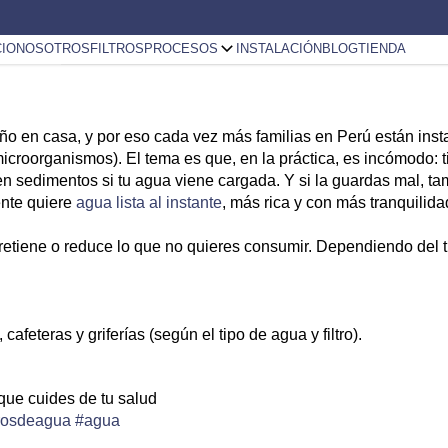
CIO
NOSOTROS
FILTROS
PROCESOS
INSTALACIÓN
BLOG
TIENDA
año en casa, y por eso cada vez más familias en Perú están insta
r microorganismos). El tema es que, en la práctica, es incómodo
en sedimentos si tu agua viene cargada. Y si la guardas mal, 
ente quiere
agua lista al instante
, más rica y con más tranquilida
retiene o reduce
lo que no quieres consumir. Dependiendo del tip
afeteras y griferías (según el tipo de agua y filtro).
que cuides de tu salud
trosdeagua
#agua