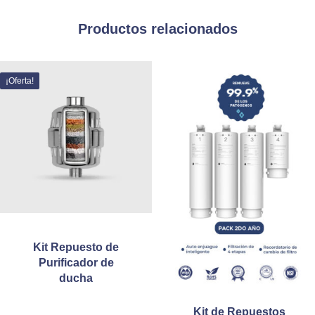
Directo
cantidad
Productos relacionados
Este
¡Oferta!
producto
tiene
múltiples
variantes.
Las
opciones
se
pueden
elegir
en
la
Kit Repuesto de
página
Purificador de
de
ducha
producto
Kit de Repuestos