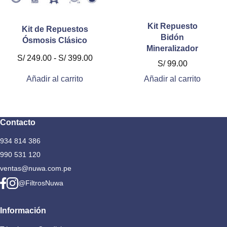
producto
producto
Kit Repuesto
Kit de Repuestos
Bidón
Ósmosis Clásico
Mineralizador
Rango
S/
249.00
-
S/
399.00
S/
99.00
de
Añadir al carrito
Añadir al carrito
precios:
desde
S/ 249.00
hasta
Contacto
S/ 399.00
934 814 386
990 531 120
ventas@nuwa.com.pe
@FiltrosNuwa
Información