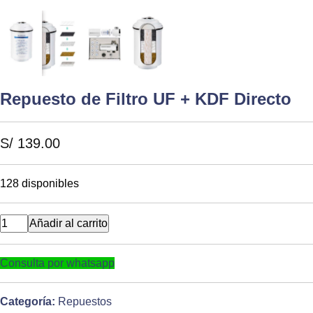
Repuesto de Filtro UF + KDF Directo
S/
139.00
128 disponibles
Repuesto
Añadir al carrito
de
Filtro
Consulta por whatsapp
UF
+
KDF
Categoría:
Repuestos