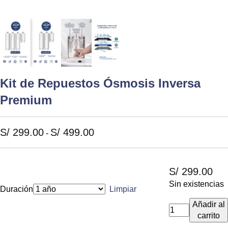
Kit de Repuestos Ósmosis Inversa
Premium
Rango
S/
299.00
S/
499.00
-
de
precios:
desde
S/
299.00
S/ 299.00
Sin existencias
hasta
Duración
Limpiar
S/ 499.00
Añadir al
Kit
carrito
de