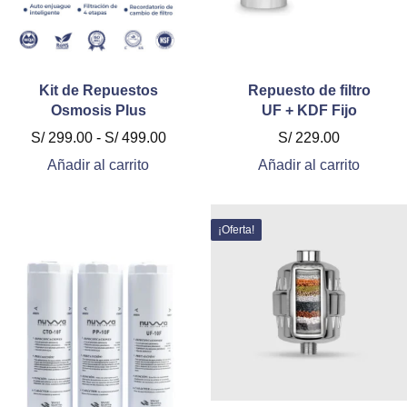
página
de
producto
Kit de Repuestos
Repuesto de filtro
Osmosis Plus
UF + KDF Fijo
Rango
S/
299.00
-
S/
499.00
S/
229.00
de
Añadir al carrito
Añadir al carrito
precios:
desde
S/ 299.00
¡Oferta!
hasta
S/ 499.00