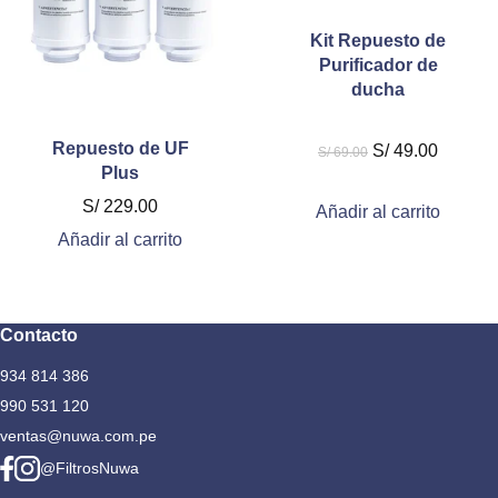
Kit Repuesto de
Purificador de
ducha
Repuesto de UF
El
El
S/
49.00
S/
69.00
Plus
precio
precio
original
actual
S/
229.00
Añadir al carrito
era:
es:
Añadir al carrito
S/ 69.00.
S/ 49.0
Contacto
934 814 386
990 531 120
ventas@nuwa.com.pe
@FiltrosNuwa